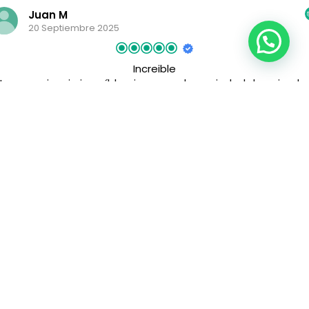
Juan M
20 Septiembre 2025
Increible
na experiencia increíble, vimos mucha variedad de animales
uchos más de lo que me podía imaginar antes de ir. Nuestr
uía Vumi, un buen profesional así como buena gente, habla
muy bien el español y se le podía hacer cualquier pregunta,
Leer más
siempre sabía dónde estaba lo mejor para ver Una buena
experiencia, con una empresa seria
Our Services
We live and breathe Tanzania. We don’t sell
packages. We create unique experiences.