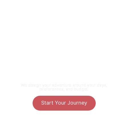
A Safari Made For You
We design your adventure around your days,
preferences, and budget.
Start Your Journey