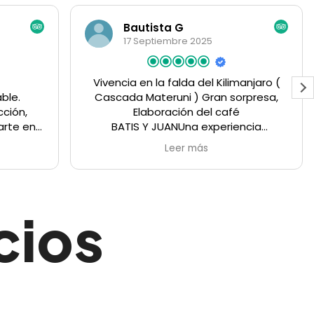
Sergi G
15 Septiembre 2025
Kilimanjaro (
¿Cuándo volvemos?
an sorpresa,
No hubo ningún problema para la
 café
organización del viaje al contrario
periencia
todo fueron facilidades. Tuvimos de
es animales, es
conductor y guía a Quisito, un chico
Leer más
za,explicada
super top y atento en todo moment
y ahora amigo
a nosotros para organizar las salidas,
o español,
llegadas a los sitios, visitas
etalles de
opcionales... Al final no solo tuvimos
cios
 ello dirigido
una relación guía familia, sino que por
bu" JORDI ,
unos días fue uno mas de nosotros
y siempre en
compartiendo momentos, charlas
do un placer
interesantes, risas y como no conoce
te. Gracias
mas de Tanzania.
TA"