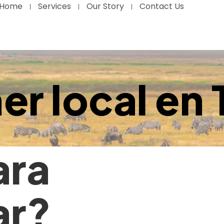
Home
Services
Our Story
Contact Us
er local en
ara
ar?