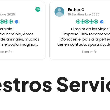
her G
Bautista G
eptiembre 2025
17 Septiembre 2025
 mejor de los viajes
Vivencia en la falda del 
a 100% recomendable.
Cascada Materuni ) Gr
el país a la perfección,
Elaboración del
ntactos para ayudarte en
BATIS Y JUANUna ex
r cosa que necesites, te
inigualable ¡¡¡¡ no solo v
Leer más
Leer más
 a medida ( íbamos con 5
una lección de naturale
) y se adaptan a lo que
por nuestro conductor 
, y son muy amables y
VUMI con un perfect
! No se que más decir, todo
dándonos todos los d
stros Servi
do el viaje de nuestra vida,
animales y plantas. Todo
espero que muchos más lo
por el " Jefe de la tri
como lo hicimos nosotros!!!
excelente organizador 
contacto contigo.ha si
coincidir con esta gen
"HACUNA MATA