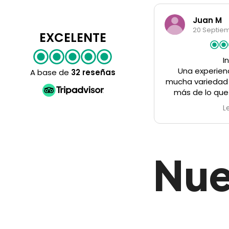
Juan M
Est
20 Septiembre 2025
19 S
EXCELENTE
Increible
El
Una experiencia increíble, vimos
Empres
A base de
32 reseñas
mucha variedad de animales, muchos
Conocen 
más de lo que me podía imaginar
tienen co
antes de ir. Nuestro guía Vumi, un
cualquie
Leer más
buen profesional así como buena
preparan
gente, hablaba muy bien el español y
menores
se le podía hacer cualquier pregunta,
buscas
siempre sabía dónde estaba lo mejor
accesibles
Nue
para ver Una buena experiencia, con
bueno.Ha si
una empresa seria
así que 
disfrutéis 